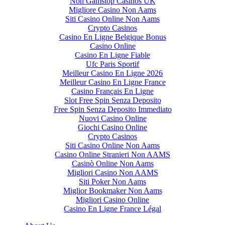
Non Gamstop Casinos UK
Migliore Casino Non Aams
Siti Casino Online Non Aams
Crypto Casinos
Casino En Ligne Belgique Bonus
Casino Online
Casino En Ligne Fiable
Ufc Paris Sportif
Meilleur Casino En Ligne 2026
Meilleur Casino En Ligne France
Casino Français En Ligne
Slot Free Spin Senza Deposito
Free Spin Senza Deposito Immediato
Nuovi Casino Online
Giochi Casino Online
Crypto Casinos
Siti Casino Online Non Aams
Casino Online Stranieri Non AAMS
Casinò Online Non Aams
Migliori Casino Non AAMS
Siti Poker Non Aams
Miglior Bookmaker Non Aams
Migliori Casino Online
Casino En Ligne France Légal