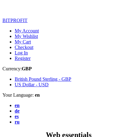
BITPROFIT
My Account
My Wishlist
My Cart
Checkout
Log In
Register
Currency:
GBP
British Pound Sterling -
GBP
US Dollar -
USD
Your Language:
en
en
de
es
ru
Web essentials