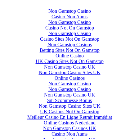
Non Gamstop Casino
Casino Non Aams
Non Gamstop Casino
Casino Not On Gamstop
Non Gamstop Casino
Casino Sites Not On Gamstop
Non Gamstop Casinos
Betting Sites Not On Gamstop
Online Casino
UK Casino Sites Not On Gamstop
Non Gamstop Casino UK
Non Gamstop Casino Sites UK
Online Casinos
Non Gamstop Casino
Non Gamstop Casino
Non Gamstop Casino UK
Siti Scommesse Bonus
Non Gamstop Casino Sites UK
UK Casinos Not On Gamstop
Meilleur Casino En Ligne Retrait Immédiat
Online Casinos Nederland
Non Gamstop Casinos UK
Casino Non Aams