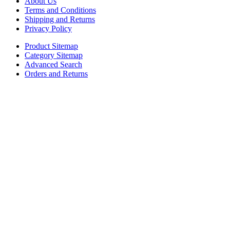
About Us
Terms and Conditions
Shipping and Returns
Privacy Policy
Product Sitemap
Category Sitemap
Advanced Search
Orders and Returns