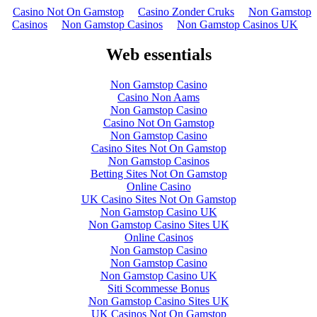
Casino Not On Gamstop
Casino Zonder Cruks
Non Gamstop
Casinos
Non Gamstop Casinos
Non Gamstop Casinos UK
Web essentials
Non Gamstop Casino
Casino Non Aams
Non Gamstop Casino
Casino Not On Gamstop
Non Gamstop Casino
Casino Sites Not On Gamstop
Non Gamstop Casinos
Betting Sites Not On Gamstop
Online Casino
UK Casino Sites Not On Gamstop
Non Gamstop Casino UK
Non Gamstop Casino Sites UK
Online Casinos
Non Gamstop Casino
Non Gamstop Casino
Non Gamstop Casino UK
Siti Scommesse Bonus
Non Gamstop Casino Sites UK
UK Casinos Not On Gamstop