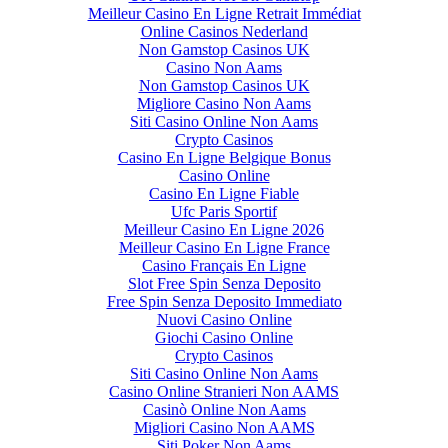
Meilleur Casino En Ligne Retrait Immédiat
Online Casinos Nederland
Non Gamstop Casinos UK
Casino Non Aams
Non Gamstop Casinos UK
Migliore Casino Non Aams
Siti Casino Online Non Aams
Crypto Casinos
Casino En Ligne Belgique Bonus
Casino Online
Casino En Ligne Fiable
Ufc Paris Sportif
Meilleur Casino En Ligne 2026
Meilleur Casino En Ligne France
Casino Français En Ligne
Slot Free Spin Senza Deposito
Free Spin Senza Deposito Immediato
Nuovi Casino Online
Giochi Casino Online
Crypto Casinos
Siti Casino Online Non Aams
Casino Online Stranieri Non AAMS
Casinò Online Non Aams
Migliori Casino Non AAMS
Siti Poker Non Aams