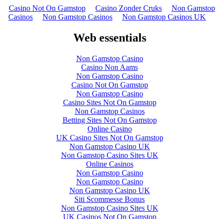
Casino Not On Gamstop
Casino Zonder Cruks
Non Gamstop
Casinos
Non Gamstop Casinos
Non Gamstop Casinos UK
Web essentials
Non Gamstop Casino
Casino Non Aams
Non Gamstop Casino
Casino Not On Gamstop
Non Gamstop Casino
Casino Sites Not On Gamstop
Non Gamstop Casinos
Betting Sites Not On Gamstop
Online Casino
UK Casino Sites Not On Gamstop
Non Gamstop Casino UK
Non Gamstop Casino Sites UK
Online Casinos
Non Gamstop Casino
Non Gamstop Casino
Non Gamstop Casino UK
Siti Scommesse Bonus
Non Gamstop Casino Sites UK
UK Casinos Not On Gamstop