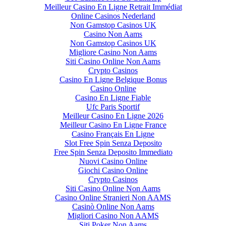
Meilleur Casino En Ligne Retrait Immédiat
Online Casinos Nederland
Non Gamstop Casinos UK
Casino Non Aams
Non Gamstop Casinos UK
Migliore Casino Non Aams
Siti Casino Online Non Aams
Crypto Casinos
Casino En Ligne Belgique Bonus
Casino Online
Casino En Ligne Fiable
Ufc Paris Sportif
Meilleur Casino En Ligne 2026
Meilleur Casino En Ligne France
Casino Français En Ligne
Slot Free Spin Senza Deposito
Free Spin Senza Deposito Immediato
Nuovi Casino Online
Giochi Casino Online
Crypto Casinos
Siti Casino Online Non Aams
Casino Online Stranieri Non AAMS
Casinò Online Non Aams
Migliori Casino Non AAMS
Siti Poker Non Aams